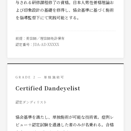
与される研修課程修了の資格。日本人男性骨格理論お
よび印象設計の基礎を修得し、協会基準に基づく施術
を指導監督下にて実践可能とする。
前提：美容師／理容師免許保有
認定番号：JDA-AD-XXXXX
GRADE 2 — 単独施術可
Certified Dandeyelist
認定ダンディリスト
協会基準を満たし、単独施術が可能な技術者。症例レ
ビュー＋認定試験を通過した者のみが名乗れる。合格