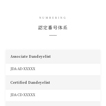
NUMBERING
認定番号体系
Associate Dandeyelist
JDA-AD-XXXXX
Certified Dandeyelist
JDA-CD-XXXXX