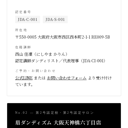
認定番号
JDA-C-001
JDA-S-001
所在地
〒550-0005 大阪府大阪市西区西本町2-1-1 RE009-5B
在籍講師
西山 佳凜（にしやま かりん）
認定講師ダンディリスト／代表理事（JDA-CI-001）
ご予約・お問い合わせ
公式LINE
または
お問い合わせフォーム
より受け付け
ています。
No.02 — 第2号認定校・第2号認定サロン
眉ダンディズム 大阪天神橋六丁目店